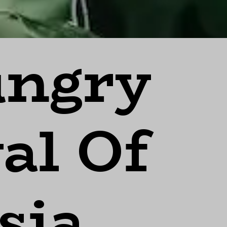
ungry
al Of
sia