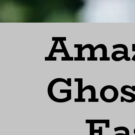
Amaz
Ghos
Ea