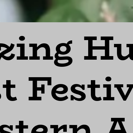
ing H
t Festiv
stern A